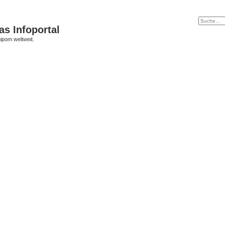
s Infoportal
ipom weltweit.