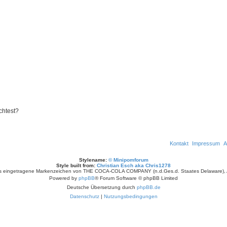
chtest?
Kontakt
Impressum
A
Stylename:
© Minipomforum
Style built from:
Christian Esch aka Chris1278
as eingetragene Markenzeichen von THE COCA-COLA COMPANY (n.d.Ges.d. Staates Delaware), 
Powered by
phpBB
® Forum Software © phpBB Limited
Deutsche Übersetzung durch
phpBB.de
Datenschutz
|
Nutzungsbedingungen