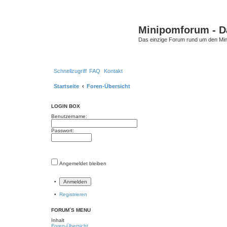
Minipomforum - Da
Das einzige Forum rund um den Min
Schnellzugriff
FAQ
Kontakt
Startseite
Foren-Übersicht
LOGIN BOX
Benutzername:
Passwort:
Angemeldet bleiben
•
•
Registrieren
FORUM´S MENU
Inhalt
Foren-Übersicht