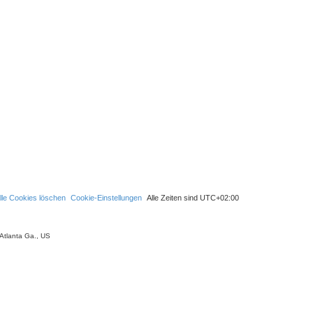
u
c
h
e
lle Cookies löschen
Cookie-Einstellungen
Alle Zeiten sind
UTC+02:00
Atlanta Ga., US