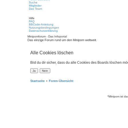
Suche
Mitglieder
Das Team
Hilfe
FAQ
BBCode-Anleitung
Nutzungsbedingungen
Datenschutzerklärung
Minipomforum - Das Infoportal
Das einzige Forum rund um den Minipom weltweit.
Alle Cookies löschen
Bist du dir sicher, dass du alle Cookies des Boards löschen mö
Startseite
Foren-Übersicht
*Minipom ist d