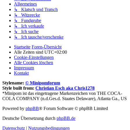
Allgemeines
↳ Klatsch und Tratsch
↳ Witzeecke
↳ Fundgrube
↳ Ich verkaufe
↳ Ich suche
↳ Ich tausche/verschenke
Startseite
Foren-Übersicht
Alle Zeiten sind
UTC+02:00
Cookie-Einstellungen
Alle Cookies löschen
Impressum
Kontakt
Stylename:
© Minipomforum
Style built from:
Christian Esch aka Chris1278
*Minipom ist das eingetragene Markenzeichen von THE COCA-
COLA COMPANY (n.d.Ges.d. Staates Delaware), Atlanta Ga., US
Powered by
phpBB
® Forum Software © phpBB Limited
Deutsche Übersetzung durch
phpBB.de
Datenschutz
|
Nutzungsbedingungen