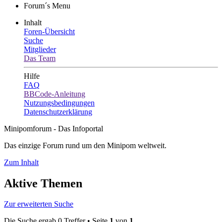
Forum´s Menu
Inhalt
Foren-Übersicht
Suche
Mitglieder
Das Team
Hilfe
FAQ
BBCode-Anleitung
Nutzungsbedingungen
Datenschutzerklärung
Minipomforum - Das Infoportal
Das einzige Forum rund um den Minipom weltweit.
Zum Inhalt
Aktive Themen
Zur erweiterten Suche
Die Suche ergab 0 Treffer • Seite
1
von
1