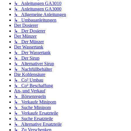
↳ Anleitungen GA3010
↳ Anleitungen GA3000
↳ Allgemeine Anleitungen
↳ Umbauanleitungen
Der Dosierer
↳ Der Dosierer
Der Münzer
↳ Der Münzer
Der Wassertank
↳ Der Wassertank
↳ Der Sirup
↳ Alternativer Sirup
↳ Nachfüllbehälter
Die Kohlensäure
↳ Co² Umbau
↳ Co² Beschaffung
An- und Verkauf
↳ Börsenregeln
↳ Verkaufe Minipom
↳ Suche Minipom
↳ Verkaufe Ersatzteile
↳ Suche Ersatzteile
↳ Alternative Ersatzteile
↳ Zu Verschenken