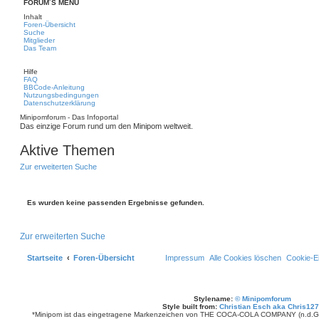
FORUM´S MENU
Inhalt
Foren-Übersicht
Suche
Mitglieder
Das Team
Hilfe
FAQ
BBCode-Anleitung
Nutzungsbedingungen
Datenschutzerklärung
Minipomforum - Das Infoportal
Das einzige Forum rund um den Minipom weltweit.
Aktive Themen
Zur erweiterten Suche
Es wurden keine passenden Ergebnisse gefunden.
Zur erweiterten Suche
Startseite
Foren-Übersicht
Impressum
Alle Cookies löschen
Cookie-Ei
Stylename:
© Minipomforum
Style built from:
Christian Esch aka Chris12
*Minipom ist das eingetragene Markenzeichen von THE COCA-COLA COMPANY (n.d.Ges.