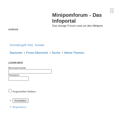
Minipomforum - Das
Infoportal
Das einzige Forum rund um den Minipom
weltweit.
Schnellzugriff
FAQ
Kontakt
Startseite
Foren-Übersicht
Suche
Aktive Themen
LOGIN BOX
Benutzername:
Passwort:
Angemeldet bleiben
•
•
Registrieren