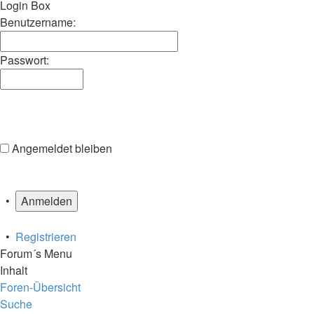
Suche
Suche
Login Box
Benutzername:
Passwort:
Angemeldet bleiben
•
•
Registrieren
Forum´s Menu
Inhalt
Foren-Übersicht
Suche