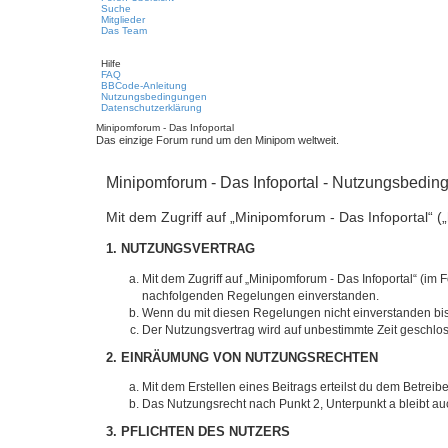
Suche
Mitglieder
Das Team
Hilfe
FAQ
BBCode-Anleitung
Nutzungsbedingungen
Datenschutzerklärung
Minipomforum - Das Infoportal
Das einzige Forum rund um den Minipom weltweit.
Minipomforum - Das Infoportal - Nutzungsbedi
Mit dem Zugriff auf „Minipomforum - Das Infoportal“ 
1. NUTZUNGSVERTRAG
Mit dem Zugriff auf „Minipomforum - Das Infoportal“ (im
nachfolgenden Regelungen einverstanden.
Wenn du mit diesen Regelungen nicht einverstanden bist,
Der Nutzungsvertrag wird auf unbestimmte Zeit geschlos
2. EINRÄUMUNG VON NUTZUNGSRECHTEN
Mit dem Erstellen eines Beitrags erteilst du dem Betrei
Das Nutzungsrecht nach Punkt 2, Unterpunkt a bleibt 
3. PFLICHTEN DES NUTZERS