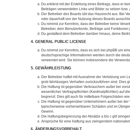
Du erklärst mit der Erstellung eines Beitrags, dass er ke
Beiträgen verwendeten Links und Bilder zu setzen bzw.
Der Betreiber des Boards übt das Hausrecht aus. Bei V
oder dauerhaft von der Nutzung dieses Boards ausschlie
Du nimmst zur Kenntnis, dass der Betreiber keine Verantw
Betreiber, dein Benutzerkonto, Beiträge und Funktionen 
Du gestattest dem Betreiber darüber hinaus, deine Beit
4. GENERAL PUBLIC LICENSE
Du nimmst zur Kenntnis, dass es sich bei phpBB um eine
deutschsprachige Informationen werden durch die deu
verwendet wird. Sie können insbesondere die Verwendun
5. GEWÄHRLEISTUNG
Der Betreiber haftet mit Ausnahme der Verletzung von Le
grob fahrlässiges Verhalten zurückzuführen sind. Dies 
Die Haftung ist gegenüber Verbrauchern außer bei vors
wesentlicher Vertragspflichten (Kardinalpflichten) auf
begrenzt. Dies gilt auch für mittelbare Folgeschäden 
Die Haftung ist gegenüber Unternehmern außer bei der V
typischerweise vorhersehbaren Schäden und im Übrigen 
Gewinn.
Die Haftungsbegrenzung der Absätze a bis c gilt sinnge
Ansprüche für eine Haftung aus zwingendem nationalem
6. ÄNDERUNGSVORBEHALT