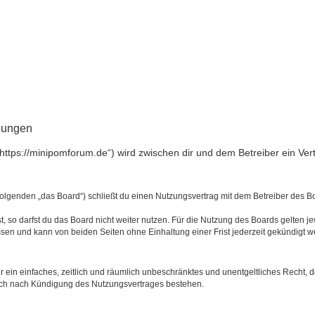
ngungen
(„https://minipomforum.de“) wird zwischen dir und dem Betreiber ein V
 Folgenden „das Board“) schließt du einen Nutzungsvertrag mit dem Betreiber des Bo
 so darfst du das Board nicht weiter nutzen. Für die Nutzung des Boards gelten jew
sen und kann von beiden Seiten ohne Einhaltung einer Frist jederzeit gekündigt w
ber ein einfaches, zeitlich und räumlich unbeschränktes und unentgeltliches Recht
auch nach Kündigung des Nutzungsvertrages bestehen.