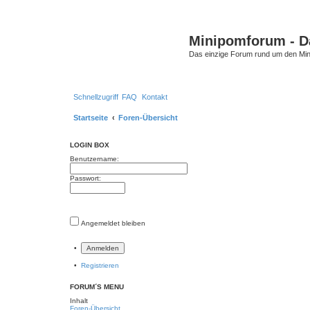
Minipomforum - Da
Das einzige Forum rund um den Min
Schnellzugriff
FAQ
Kontakt
Startseite
Foren-Übersicht
LOGIN BOX
Benutzername:
Passwort:
Angemeldet bleiben
•
•
Registrieren
FORUM´S MENU
Inhalt
Foren-Übersicht