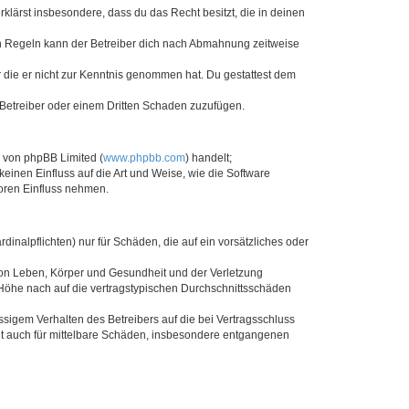
erklärst insbesondere, dass du das Recht besitzt, die in deinen
n Regeln kann der Betreiber dich nach Abmahnung zeitweise
er die er nicht zur Kenntnis genommen hat. Du gestattest dem
 Betreiber oder einem Dritten Schaden zuzufügen.
e von phpBB Limited (
www.phpbb.com
) handelt;
keinen Einfluss auf die Art und Weise, wie die Software
oren Einfluss nehmen.
inalpflichten) nur für Schäden, die auf ein vorsätzliches oder
von Leben, Körper und Gesundheit und der Verletzung
r Höhe nach auf die vertragstypischen Durchschnittsschäden
sigem Verhalten des Betreibers auf die bei Vertragsschluss
lt auch für mittelbare Schäden, insbesondere entgangenen