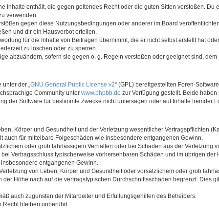
ine Inhalte enthält, die gegen geltendes Recht oder die guten Sitten verstoßen. Du 
 zu verwenden.
erstößen gegen diese Nutzungsbedingungen oder anderer im Board veröffentlichte
ßen und dir ein Hausverbot erteilen.
ortung für die Inhalte von Beiträgen übernimmt, die er nicht selbst erstellt hat od
jederzeit zu löschen oder zu sperren.
räge abzuändern, sofern sie gegen o. g. Regeln verstoßen oder geeignet sind, dem
 unter der „
GNU General Public License v2
“ (GPL) bereitgestellten Foren-Softwar
tschsprachige Community unter
www.phpbb.de
zur Verfügung gestellt. Beide haben 
g der Software für bestimmte Zwecke nicht untersagen oder auf Inhalte fremder F
ben, Körper und Gesundheit und der Verletzung wesentlicher Vertragspflichten (Kard
gilt auch für mittelbare Folgeschäden wie insbesondere entgangenen Gewinn.
ätzlichem oder grob fahrlässigem Verhalten oder bei Schäden aus der Verletzung 
 die bei Vertragsschluss typischerweise vorhersehbaren Schäden und im übrigen de
wie insbesondere entgangenen Gewinn.
erletzung von Leben, Körper und Gesundheit oder vorsätzlichem oder grob fahrläs
der Höhe nach auf die vertragstypischen Durchschnittsschäden begrenzt. Dies gi
mäß auch zugunsten der Mitarbeiter und Erfüllungsgehilfen des Betreibers.
 Recht bleiben unberührt.