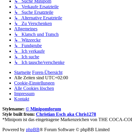
↳ Suche Minipom
↳ Verkaufe Ersatzteile
↳ Suche Ersatzteile
↳ Alternative Ersatzteile
↳ Zu Verschenken
Allgemeines
↳ Klatsch und Tratsch
↳ Witzeecke
↳ Fundgrube
↳ Ich verkaufe
↳ Ich suche
↳ Ich tausche/verschenke
Startseite
Foren-Übersicht
Alle Zeiten sind
UTC+02:00
Cookie-Einstellungen
Alle Cookies löschen
Impressum
Kontakt
Stylename:
© Minipomforum
Style built from:
Christian Esch aka Chris1278
*Minipom ist das eingetragene Markenzeichen von THE COCA-COL
Powered by
phpBB
® Forum Software © phpBB Limited