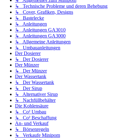
↳ Allgemeines zum Minipom
↳ Technische Probleme und deren Behebung
↳ Cover, Grafiken, Designs
↳ Bastelecke
↳ Anleitungen
↳ Anleitungen GA3010
↳ Anleitungen GA3000
↳ Allgemeine Anleitungen
↳ Umbauanleitungen
Der Dosierer
↳ Der Dosierer
Der Münzer
↳ Der Münzer
Der Wassertank
↳ Der Wassertank
↳ Der Sirup
↳ Alternativer Sirup
↳ Nachfüllbehälter
Die Kohlensäure
↳ Co² Umbau
↳ Co² Beschaffung
An- und Verkauf
↳ Börsenregeln
↳ Verkaufe Minipom