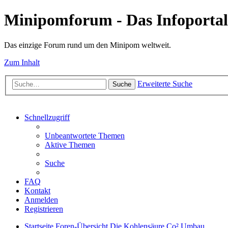
Minipomforum - Das Infoportal
Das einzige Forum rund um den Minipom weltweit.
Zum Inhalt
Erweiterte Suche
Suche
Schnellzugriff
Unbeantwortete Themen
Aktive Themen
Suche
FAQ
Kontakt
Anmelden
Registrieren
Startseite
Foren-Übersicht
Die Kohlensäure
Co² Umbau