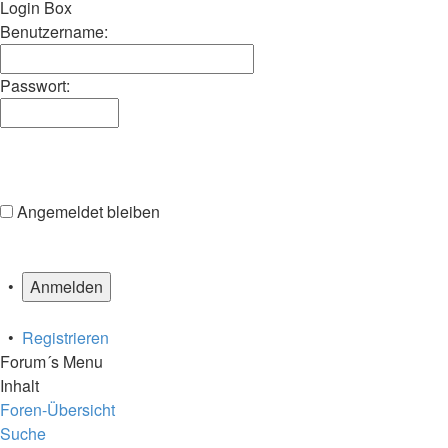
Suche
Suche
Login Box
Benutzername:
Passwort:
Angemeldet bleiben
•
•
Registrieren
Forum´s Menu
Inhalt
Foren-Übersicht
Suche